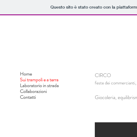
Questo sito è stato creato con la piattafor
Home
CIRCO
Sui trampoli e a terra
feste dei commercianti, 
Laboratorio in strada
Collaborazioni
Contatti
Giocoleria, equilibri